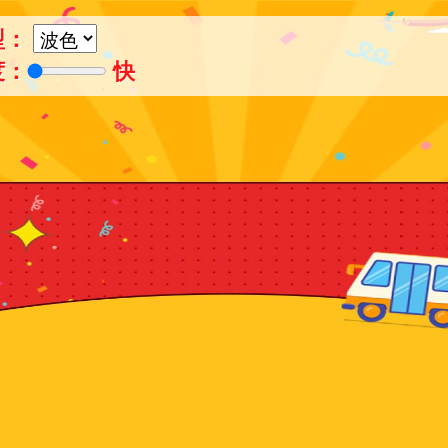
型：
度：
快