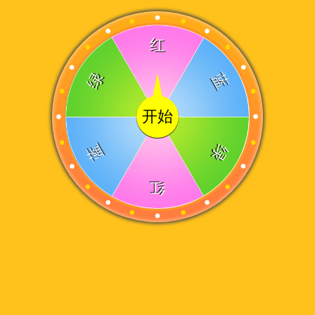
红
绿
蓝
开始
蓝
绿
红