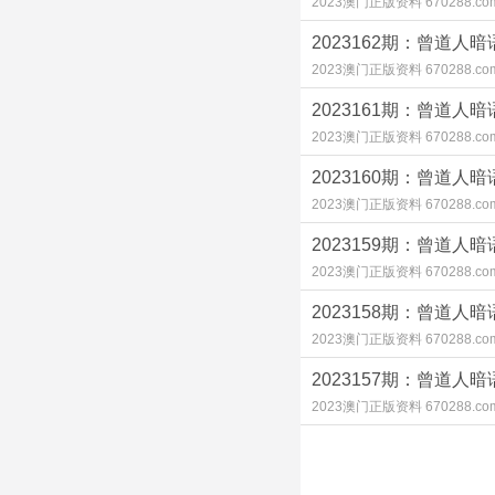
2023澳门正版资料 670288.co
2023162期：曾道人暗
2023澳门正版资料 670288.co
2023161期：曾道人暗
2023澳门正版资料 670288.co
2023160期：曾道人暗
2023澳门正版资料 670288.co
2023159期：曾道人暗
2023澳门正版资料 670288.co
2023158期：曾道人暗
2023澳门正版资料 670288.co
2023157期：曾道人暗
2023澳门正版资料 670288.co