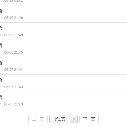
m
06-12 03:41
语
m
06-10 21:48
语
m
06-09 21:48
语
m
06-08 21:45
语
m
06-07 21:44
语
m
06-06 21:43
语
m
06-05 21:43
上一页
第1页
下一页