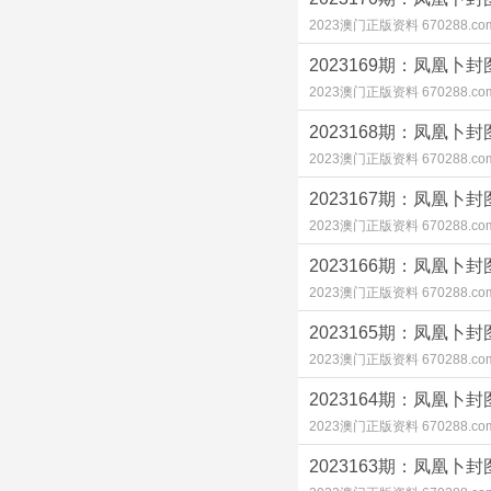
2023澳门正版资料 670288.co
2023169期：凤凰卜封
2023澳门正版资料 670288.co
2023168期：凤凰卜封
2023澳门正版资料 670288.co
2023167期：凤凰卜封
2023澳门正版资料 670288.co
2023166期：凤凰卜封
2023澳门正版资料 670288.co
2023165期：凤凰卜封
2023澳门正版资料 670288.co
2023164期：凤凰卜封
2023澳门正版资料 670288.co
2023163期：凤凰卜封